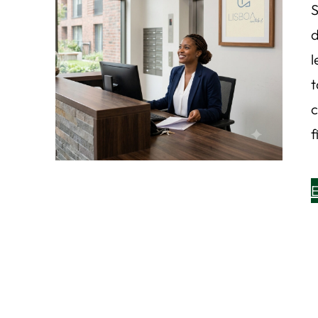
S
d
l
t
c
f