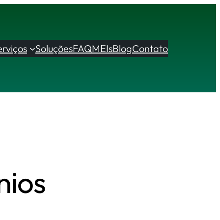
erviços
Soluções
FAQ
MEIs
Blog
Contato
nios