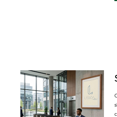
O
s
c