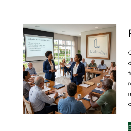
O
d
t
r
m
o