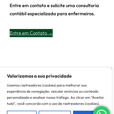
Entre em contato e solicite uma consultoria
contábil especializada para enfermeiros.
Entre em Contato →
Valorizamos a sua privacidade
© 2026 Lisboa Contábil ·
Entre em Contato
Usamos rastreadores (cookies) para melhorar sua
experiência de navegação, veicular anúncios ou conteúdo
Customized by
Demóstenes
personalizado e analisar nosso tráfego. Ao clicar em “Aceitar
tudo”, você concorda com o uso de rastreadores (cookies).
LinkedIn
·
Facebook
·
Instagram