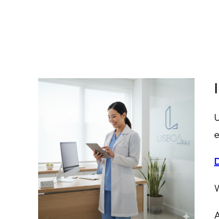
U
e
D
W
A