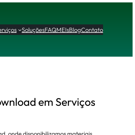
erviços
Soluções
FAQ
MEIs
Blog
Contato
ownload em Serviços
d, onde disponibilizamos materiais