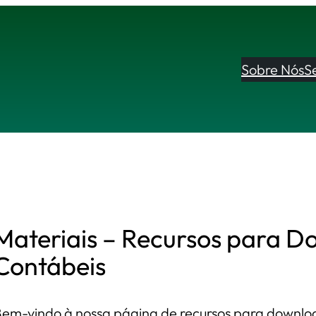
Sobre Nós
S
Materiais – Recursos para D
Contábeis
em-vindo à nossa página de recursos para downloa