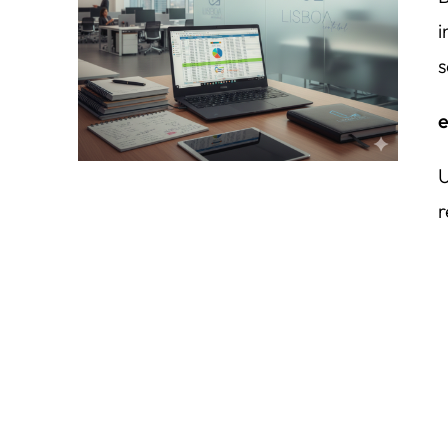
i
s
e
U
r