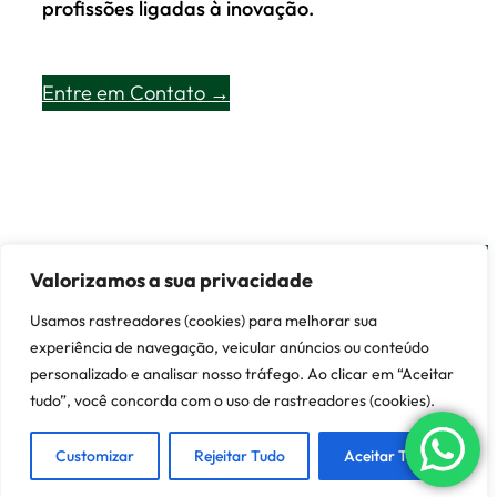
profissões ligadas à inovação.
Entre em Contato →
Valorizamos a sua privacidade
© 2026 Lisboa Contábil ·
Entre em Contato
Usamos rastreadores (cookies) para melhorar sua
experiência de navegação, veicular anúncios ou conteúdo
Customized by
Demóstenes
personalizado e analisar nosso tráfego. Ao clicar em “Aceitar
tudo”, você concorda com o uso de rastreadores (cookies).
LinkedIn
·
Facebook
·
Instagram
Customizar
Rejeitar Tudo
Aceitar Tudo