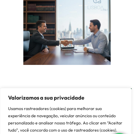
Valorizamos a sua privacidade
© 2026 Lisboa Contábil ·
Entre em Contato
Usamos rastreadores (cookies) para melhorar sua
experiência de navegação, veicular anúncios ou conteúdo
Customized by
Demóstenes
personalizado e analisar nosso tráfego. Ao clicar em “Aceitar
tudo”, você concorda com o uso de rastreadores (cookies).