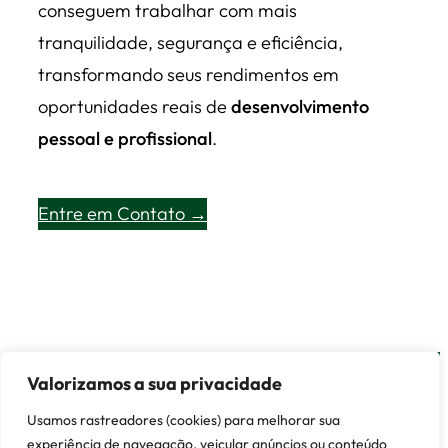
conseguem trabalhar com mais
tranquilidade, segurança e eficiência,
transformando seus rendimentos em
oportunidades reais de
desenvolvimento
pessoal e profissional
.
Entre em Contato →
Valorizamos a sua privacidade
© 2026 Lisboa Contábil ·
Entre em Contato
Usamos rastreadores (cookies) para melhorar sua
Customized by
Demóstenes
experiência de navegação, veicular anúncios ou conteúdo