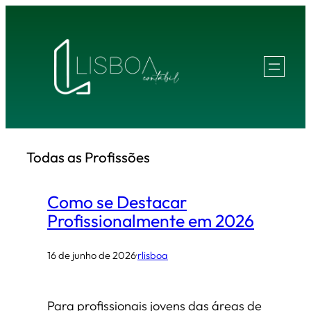
Pular
para
o
conteúdo
Todas as Profissões
Como se Destacar
Profissionalmente em 2026
16 de junho de 2026
·
rlisboa
Para profissionais jovens das áreas de